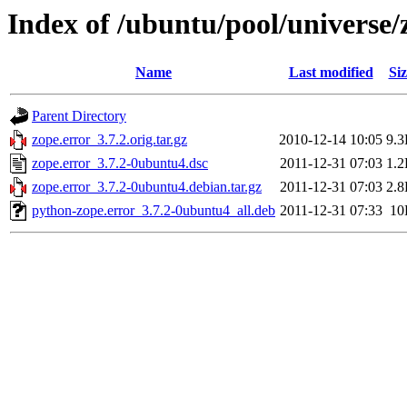
Index of /ubuntu/pool/universe/
Name
Last modified
Siz
Parent Directory
zope.error_3.7.2.orig.tar.gz
2010-12-14 10:05
9.
zope.error_3.7.2-0ubuntu4.dsc
2011-12-31 07:03
1.
zope.error_3.7.2-0ubuntu4.debian.tar.gz
2011-12-31 07:03
2.
python-zope.error_3.7.2-0ubuntu4_all.deb
2011-12-31 07:33
10