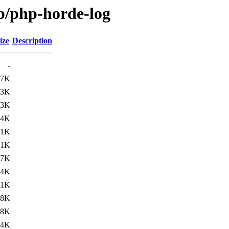
/p/php-horde-log
ize
Description
-
.7K
.3K
23K
14K
.1K
.1K
17K
14K
.1K
.8K
18K
14K