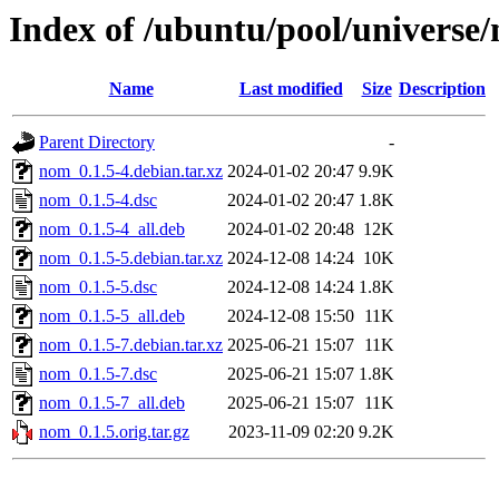
Index of /ubuntu/pool/universe
Name
Last modified
Size
Description
Parent Directory
-
nom_0.1.5-4.debian.tar.xz
2024-01-02 20:47
9.9K
nom_0.1.5-4.dsc
2024-01-02 20:47
1.8K
nom_0.1.5-4_all.deb
2024-01-02 20:48
12K
nom_0.1.5-5.debian.tar.xz
2024-12-08 14:24
10K
nom_0.1.5-5.dsc
2024-12-08 14:24
1.8K
nom_0.1.5-5_all.deb
2024-12-08 15:50
11K
nom_0.1.5-7.debian.tar.xz
2025-06-21 15:07
11K
nom_0.1.5-7.dsc
2025-06-21 15:07
1.8K
nom_0.1.5-7_all.deb
2025-06-21 15:07
11K
nom_0.1.5.orig.tar.gz
2023-11-09 02:20
9.2K