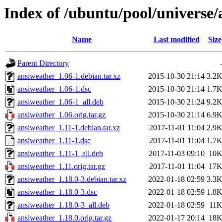
Index of /ubuntu/pool/universe/
Name
Last modified
Size
Parent Directory
ansiweather_1.06-1.debian.tar.xz
2015-10-30 21:14
3.2
ansiweather_1.06-1.dsc
2015-10-30 21:14
1.7
ansiweather_1.06-1_all.deb
2015-10-30 21:24
9.2
ansiweather_1.06.orig.tar.gz
2015-10-30 21:14
6.9
ansiweather_1.11-1.debian.tar.xz
2017-11-01 11:04
2.9
ansiweather_1.11-1.dsc
2017-11-01 11:04
1.7
ansiweather_1.11-1_all.deb
2017-11-03 09:10
10
ansiweather_1.11.orig.tar.gz
2017-11-01 11:04
17
ansiweather_1.18.0-3.debian.tar.xz
2022-01-18 02:59
3.3
ansiweather_1.18.0-3.dsc
2022-01-18 02:59
1.8
ansiweather_1.18.0-3_all.deb
2022-01-18 02:59
11
ansiweather_1.18.0.orig.tar.gz
2022-01-17 20:14
18